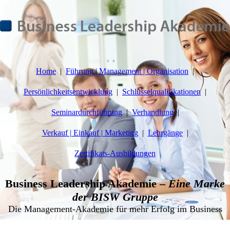
Home
Führung | Management | Organisation
Persönlichkeitsentwicklung
Schlüsselqualifikationen
Seminardurchführung
Verhandlung
Verkauf | Einkauf | Marketing
Lehrgänge
Zertifikats-Ausbildungen
Business Leadership Akademie –
Eine Marke
der BISW Gruppe
Die Management-Akademie für mehr Erfolg im Business