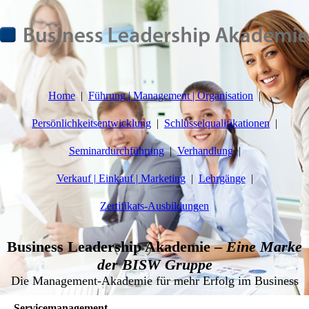
Home
Führung | Management | Organisation
Persönlichkeitsentwicklung
Schlüsselqualifikationen
Seminardurchführung
Verhandlung
Verkauf | Einkauf | Marketing
Lehrgänge
Zertifikats-Ausbildungen
Business Leadership Akademie –
Eine Marke
der BISW Gruppe
Die Management-Akademie für mehr Erfolg im Business
Servicemanagement