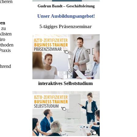
icheren
Gudrun Bandt – Geschäftsleitung
Unser Ausbildungsangebot
!
ren
5-tägiges Präsenzseminar
 zu
listen
üro
ethoden
Praxis
ührend
interaktives Selbststudium