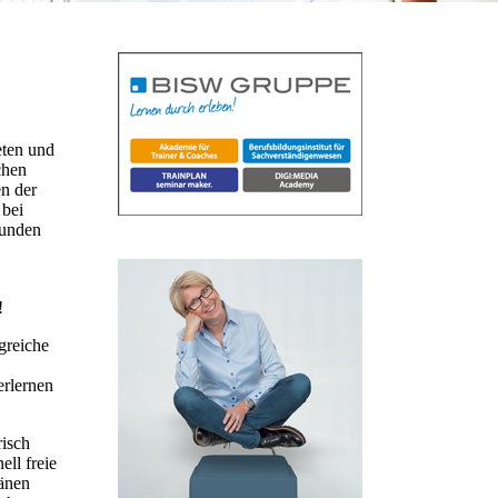
eten und
chen
n der
 bei
Kunden
!
greiche
erlernen
risch
ll freie
ränen