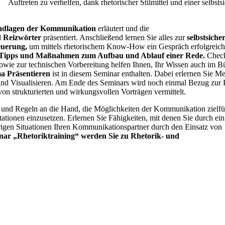
Auftreten zu verhelfen, dank rhetorischer Stilmittel und einer selbsts
dlagen der Kommunikation
erläutert und die
 Reizwörter
präsentiert. Anschließend lernen Sie alles zur
selbstsiche
euerung,
um mittels rhetorischem Know-How ein Gespräch erfolgreich
Tipps und Maßnahmen zum Aufbau und Ablauf einer Rede.
Check
sowie zur technischen Vorbereitung helfen Ihnen, Ihr Wissen auch im B
a Präsentieren
ist in diesem Seminar enthalten. Dabei erlernen Sie M
 und Visualisieren. Am Ende des Seminars wird noch einmal Bezug zur 
n strukturierten und wirkungsvollen Vorträgen vermittelt.
 und Regeln an die Hand, die Möglichkeiten der Kommunikation zielf
ationen einzusetzen. Erlernen Sie Fähigkeiten, mit denen Sie durch ein
rigen Situationen Ihren Kommunikationspartner durch den Einsatz von
ar „Rhetoriktraining“ werden Sie zu Rhetorik- und